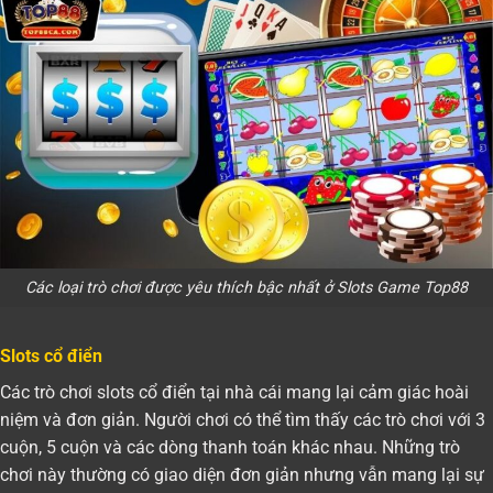
Các loại trò chơi được yêu thích bậc nhất ở Slots Game Top88
Slots cổ điển
Các trò chơi slots cổ điển tại nhà cái mang lại cảm giác hoài
niệm và đơn giản. Người chơi có thể tìm thấy các trò chơi với 3
cuộn, 5 cuộn và các dòng thanh toán khác nhau. Những trò
chơi này thường có giao diện đơn giản nhưng vẫn mang lại sự