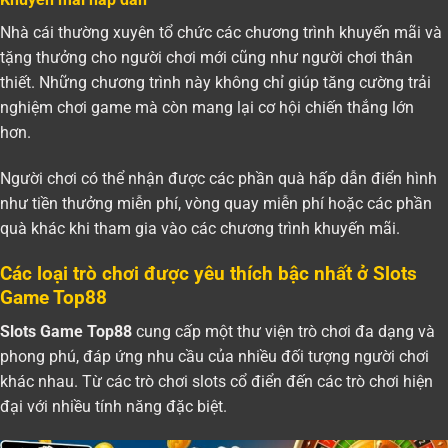
Nhà cái thường xuyên tổ chức các chương trình khuyến mãi và
tặng thưởng cho người chơi mới cũng như người chơi thân
thiết. Những chương trình này không chỉ giúp tăng cường trải
nghiệm chơi game mà còn mang lại cơ hội chiến thắng lớn
hơn.
Người chơi có thể nhận được các phần quà hấp dẫn điển hình
như tiền thưởng miễn phí, vòng quay miễn phí hoặc các phần
quà khác khi tham gia vào các chương trình khuyến mãi.
Các loại trò chơi được yêu thích bậc nhất ở Slots
Game Top88
Slots Game Top88
cung cấp một thư viện trò chơi đa dạng và
phong phú, đáp ứng nhu cầu của nhiều đối tượng người chơi
khác nhau. Từ các trò chơi slots cổ điển đến các trò chơi hiện
đại với nhiều tính năng đặc biệt.