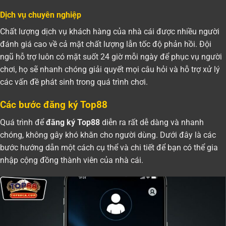
Dịch vụ chuyên nghiệp
Chất lượng dịch vụ khách hàng của nhà cái được nhiều người
đánh giá cao về cả mặt chất lượng lẫn tốc độ phản hồi.
Đội
ngũ hỗ trợ luôn có mặt suốt 24 giờ mỗi ngày để phục vụ người
chơi, họ sẽ nhanh chóng giải quyết mọi câu hỏi và hỗ trợ xử lý
các vấn đề phát sinh trong quá trình chơi.
Các bước đăng ký Top88
Quá trình để
đăng ký Top88
diễn ra rất dễ dàng và nhanh
chóng, không gây khó khăn cho người dùng. Dưới đây là các
bước hướng dẫn một cách cụ thể và chi tiết để bạn có thể gia
nhập cộng đồng thành viên của nhà cái.