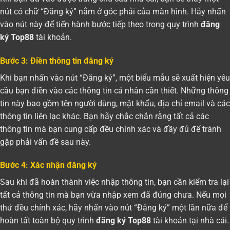
nút có chữ “Đăng ký” nằm ở góc phải của màn hình. Hãy nhấn
vào nút này để tiến hành bước tiếp theo trong quy trình
đăng
ký Top88
tài khoản.
Bước 3: Điền thông tin đăng ký
Khi bạn nhấn vào nút “Đăng ký”, một biểu mẫu sẽ xuất hiện yêu
cầu bạn điền vào các thông tin cá nhân cần thiết. Những thông
tin này bao gồm tên người dùng, mật khẩu, địa chỉ email và các
thông tin liên lạc khác. Bạn hãy chắc chắn rằng tất cả các
thông tin mà bạn cung cấp đều chính xác và đầy đủ để tránh
gặp phải vấn đề sau này.
Bước 4: Xác nhận đăng ký
Sau khi đã hoàn thành việc nhập thông tin, bạn cần kiểm tra lại
tất cả thông tin mà bạn vừa nhập xem đã đúng chưa. Nếu mọi
thứ đều chính xác, hãy nhấn vào nút “Đăng ký” một lần nữa để
hoàn tất toàn bộ quy trình
đăng ký Top88
tài khoản tại nhà cái.