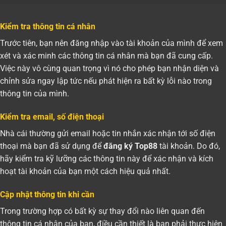
Kiểm tra thông tin cá nhân
Trước tiên, bạn nên đăng nhập vào tài khoản của mình để xem
xét và xác minh các thông tin cá nhân mà bạn đã cung cấp.
Việc này vô cùng quan trọng vì nó cho phép bạn nhận diện và
chỉnh sửa ngay lập tức nếu phát hiện ra bất kỳ lỗi nào trong
thông tin của mình.
Kiểm tra email, số điện thoại
Nhà cái thường gửi email hoặc tin nhắn xác nhận tới số điện
thoại mà bạn đã sử dụng để
đăng ký Top88
tài khoản. Do đó,
hãy kiểm tra kỹ lưỡng các thông tin này để xác nhận và kích
hoạt tài khoản của bạn một cách hiệu quả nhất.
Cập nhật thông tin khi cần
Trong trường hợp có bất kỳ sự thay đổi nào liên quan đến
thông tin cá nhân của bạn, điều cần thiết là bạn phải thực hiện