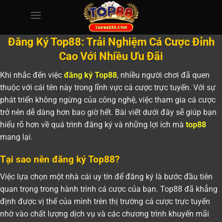
Chuyển
đến
nội
Đăng Ký Top88: Trải Nghiệm Cá Cược Đỉnh
dung
Cao Với Nhiều Ưu Đãi
Khi nhắc đến việc
đăng ký Top88
, nhiều người chơi đã quen
thuộc với cái tên này trong lĩnh vực cá cược trực tuyến. Với sự
phát triển không ngừng của công nghệ, việc tham gia cá cược
trở nên dễ dàng hơn bao giờ hết. Bài viết dưới đây sẽ giúp bạn
hiểu rõ hơn về quá trình đăng ký và những lợi ích mà
top88
mang lại.
Tại sao nên đăng ký Top88?
Việc lựa chọn một nhà cái uy tín để đăng ký là bước đầu tiên
quan trọng trong hành trình cá cược của bạn. Top88 đã khẳng
định được vị thế của mình trên thị trường cá cược trực tuyến
nhờ vào chất lượng dịch vụ và các chương trình khuyến mãi